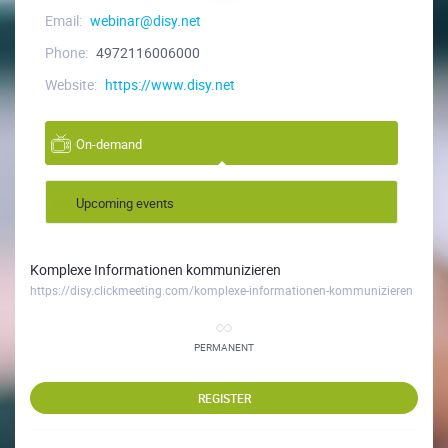
Email:
webinar@disy.net
Phone:
4972116006000
Website:
https://www.disy.net
On-demand
Upcoming events
Komplexe Informationen kommunizieren
https://disy.clickmeeting.com/komplexe-informationen-kommunizieren
PERMANENT
REGISTER