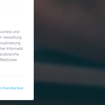
Business und
hen Verwaltung
isualisierung
her Informatik
nanzbranche.
ffentlichen
s from this host