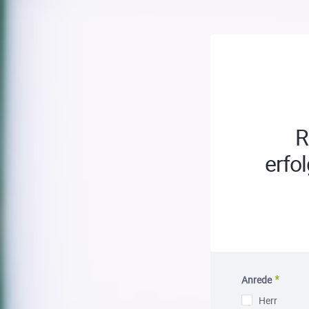
R
erfo
Anrede
Herr