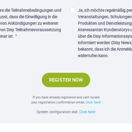
ere die Teilnahmebedingungen und
Ja, ich möchte regelmäßig per
sst, dass die Einwilligung in die
Veranstaltungen, Schulungen,
von Ankündigungen zu weiteren
Produkten und Dienstleistung
von Disy Teilnahmevoraussetzung
interessanten Kundenstorys o
nar ist.
über die Disy Informationss
informiert werden (Disy News).
bekannt, dass ich die Anmeldu
widerrufen kann.
REGISTER NOW
If you have already registered and can't locate
your registration confirmation email,
click here!
System configuration test.
Click here!