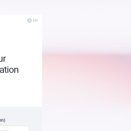
EN
ur
ation
en)